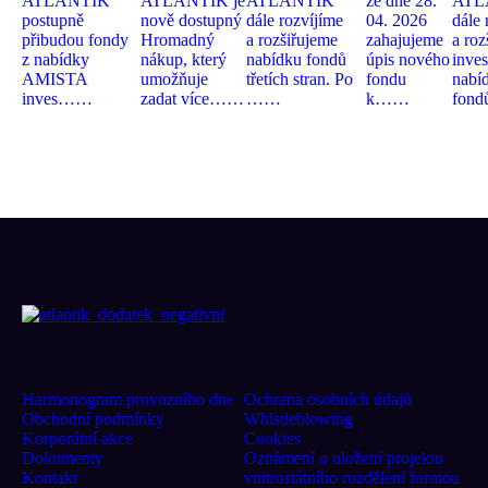
ATLANTIK
ATLANTIK
je
ATLANTIK
že dne
28
.
ATL
postupně
nově dostupný
dále rozvíjíme
04
.
2026
dále 
přibudou fondy
Hromadný
a rozšiřujeme
zahajujeme
a roz
z nabídky
nákup, který
nabídku fondů
úpis nového
inves
AMISTA
umožňuje
třetích stran. Po
fondu
nabí
inves……
zadat více……
……
k……
fon
Harmonogram provozního dne
Ochrana osobních údajů
Obchodní podmínky
Whistleblowing
Korporátní akce
Cookies
Dokumenty
Oznámení o uložení projektu
Kontakt
vnitrostátního rozdělení formou