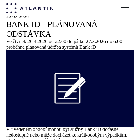
22
.
03
.
2026
BANK ID - PLÁNOVANÁ
ODSTÁVKA
Ve čtvrtek
26
.
3
.
2026
od
22
:
00
do pátku
27
.
3
.
2026
do
6
:
00
proběhne plánovaná údržba systémů Bank iD.
V uvedeném období mohou být služby Bank iD dočasně
nedostupné nebo může docházet ke krátkodobým výpadkům.