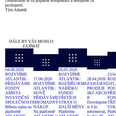
Omlouváme se za případné komplikace a děkujeme za
pochopení.
Tým Atlantik
DÁLE BY VÁS MOHLO
ZAJÍMAT
04
.
08
.
2026
26
.
05
.
2026
ROZVÍJÍME
ROZVÍJÍME
23
.
0
ATLANTIK:
17
.
06
.
2026
ATLANTIK:
28
.
04
.
2026
ROZ
PŘIDÁVÁME
ROZVÍJÍME
ROZŠIŘUJEME
ZAHÁJENÍ
ATL
FONDY
ATLANTIK:
NABÍDKU
PRODEJE
POS
AMISTA
NOVĚ
FONDŮ
J&T ARCH
PŘI
INVESTIČNÍ
PŘIDÁVÁME
TŘETÍCH
II
FO
SPOLEČNOSTI
HROMADNÝ
STRAN O
Dovolujeme
TŘE
Během srpna na
NÁKUP
DALŠÍ MĚNY
si Vás
STR
platformě
Na platformě
Platformu
informovat,
Plat