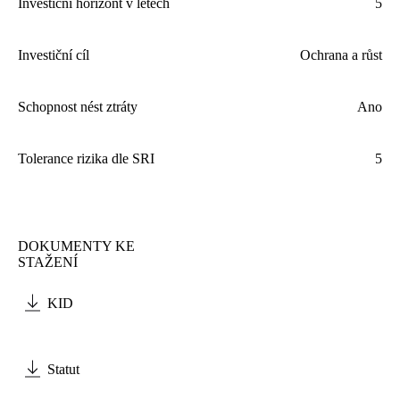
Investiční horizont v letech
5
Investiční cíl
Ochrana a růst
Schopnost nést ztráty
Ano
Tolerance rizika dle
SRI
5
DOKUMENTY KE
STAŽENÍ
KID
Statut