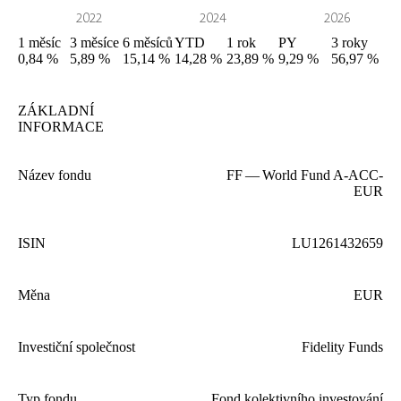
1
měsíc
3
měsíce
6
měsíců
YTD
1
rok
PY
3
roky
0,84 %
5,89 %
15,14 %
14,28 %
23,89 %
9,29 %
56,97 %
ZÁKLADNÍ
INFORMACE
Název fondu
FF
— World Fund A‑
ACC-
EUR
ISIN
LU
1261432659
Měna
EUR
Investiční společnost
Fidelity Funds
Typ fondu
Fond kolektivního investování