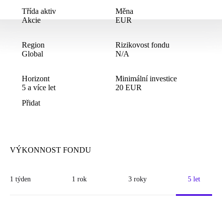
Třída aktiv
Měna
Akcie
EUR
Region
Rizikovost fondu
Global
N/A
Horizont
Minimální investice
5
a více let
20
EUR
Přidat
VÝKONNOST FONDU
1 týden
1 rok
3 roky
5 let