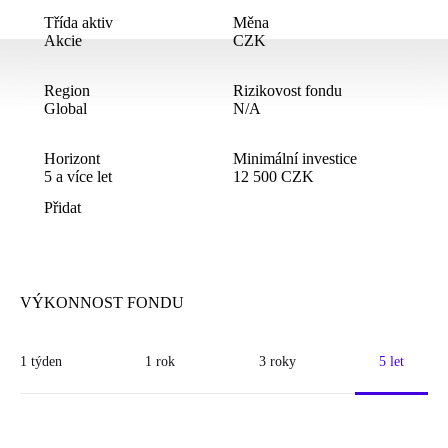
Třída aktiv
Měna
Akcie
CZK
Region
Rizikovost fondu
Global
N/A
Horizont
Minimální investice
5
a více let
12
500
CZK
Přidat
VÝKONNOST FONDU
1 týden
1 rok
3 roky
5 let