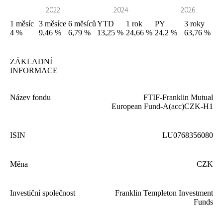
1
měsíc
3
měsíce
6
měsíců
YTD
1
rok
PY
3
roky
4 %
9,46 %
6,79 %
13,25 %
24,66 %
24,2 %
63,76 %
ZÁKLADNÍ
INFORMACE
Název fondu
FTIF-Franklin Mutual
European Fund‑A(acc)
CZK-H
1
ISIN
LU
0768356080
Měna
CZK
Investiční společnost
Franklin Templeton Investment
Funds