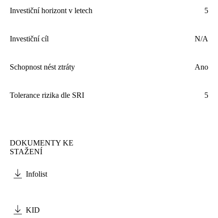
Investiční horizont v letech
5
Investiční cíl
N/A
Schopnost nést ztráty
Ano
Tolerance rizika dle
SRI
5
DOKUMENTY KE
STAŽENÍ
Infolist
KID