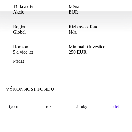
Třída aktiv
Měna
Akcie
EUR
Region
Rizikovost fondu
Global
N/A
Horizont
Minimální investice
5
a více let
250
EUR
Přidat
VÝKONNOST FONDU
1 týden
1 rok
3 roky
5 let