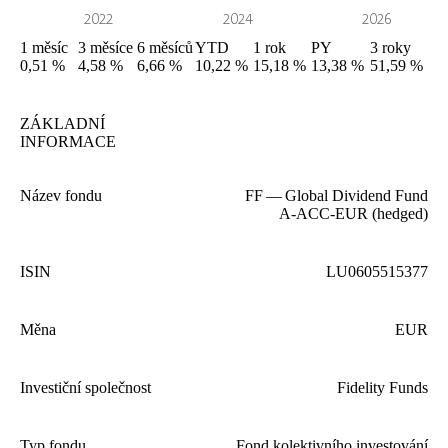
1
měsíc
3
měsíce
6
měsíců
YTD
1
rok
PY
3
roky
0,51 %
4,58 %
6,66 %
10,22 %
15,18 %
13,38 %
51,59 %
ZÁKLADNÍ
INFORMACE
Název fondu
FF
— Global Dividend Fund
A‑
ACC-EUR
(hedged)
ISIN
LU
0605515377
Měna
EUR
Investiční společnost
Fidelity Funds
Typ fondu
Fond kolektivního investování