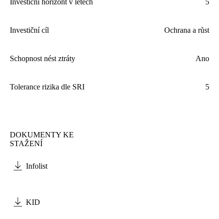
Investiční horizont v letech
5
Investiční cíl
Ochrana a růst
Schopnost nést ztráty
Ano
Tolerance rizika dle
SRI
5
DOKUMENTY KE
STAŽENÍ
Infolist
KID