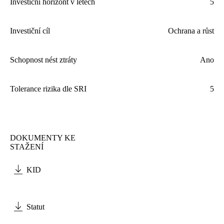
Investiční horizont v letech
5
Investiční cíl
Ochrana a růst
Schopnost nést ztráty
Ano
Tolerance rizika dle
SRI
5
DOKUMENTY KE
STAŽENÍ
KID
Statut