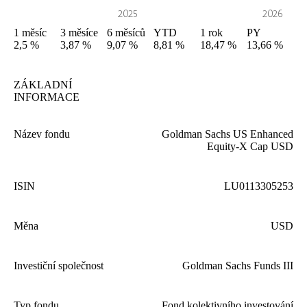
1
měsíc
3
měsíce
6
měsíců
YTD
1
rok
PY
2,5 %
3,87 %
9,07 %
8,81 %
18,47 %
13,66 %
ZÁKLADNÍ
INFORMACE
Název fondu
Goldman Sachs
US
Enhanced
Equity‑X Cap
USD
ISIN
LU
0113305253
Měna
USD
Investiční společnost
Goldman Sachs Funds
III
Typ fondu
Fond kolektivního investování