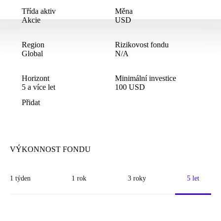
Třída aktiv
Měna
Akcie
USD
Region
Rizikovost fondu
Global
N/A
Horizont
Minimální investice
5
a více let
100
USD
Přidat
VÝKONNOST FONDU
1 týden
1 rok
3 roky
5 let