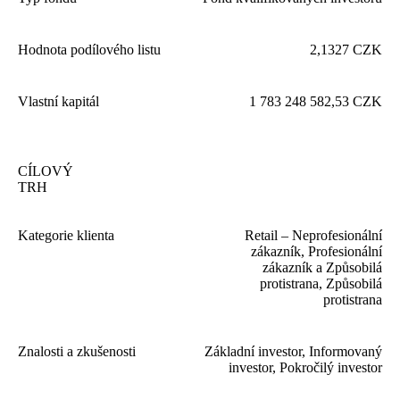
Hodnota podílového listu
2
,
1327
CZK
Vlastní kapitál
1
783
248
582
,
53
CZK
CÍLOVÝ
TRH
Kategorie klienta
Retail – Neprofesionální
zákazník, Profesionální
zákazník a Způsobilá
protistrana, Způsobilá
protistrana
Znalosti a zkušenosti
Základní investor, Informovaný
investor, Pokročilý investor