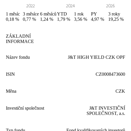
1
měsíc
3
měsíce
6
měsíců
YTD
1
rok
PY
3
roky
0,18 %
0,77 %
1,24 %
1,79 %
3,56 %
4,97 %
19,25 %
ZÁKLADNÍ
INFORMACE
Název fondu
J
&
T
HIGH
YIELD
CZK
OPF
ISIN
CZ
0008473600
Měna
CZK
Investiční společnost
J
&
T
INVESTIČNÍ
SPOLEČNOST
, a.s.
Typ fondu
Fond kvalifikovaných investorů