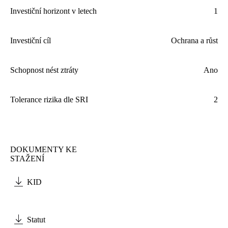
Investiční horizont v letech
1
Investiční cíl
Ochrana a růst
Schopnost nést ztráty
Ano
Tolerance rizika dle
SRI
2
DOKUMENTY KE
STAŽENÍ
KID
Statut