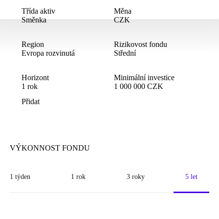
Třída aktiv
Měna
Směnka
CZK
Region
Rizikovost fondu
Evropa rozvinutá
Střední
Horizont
Minimální investice
1
rok
1
000
000
CZK
Přidat
VÝKONNOST FONDU
1 týden
1 rok
3 roky
5 let