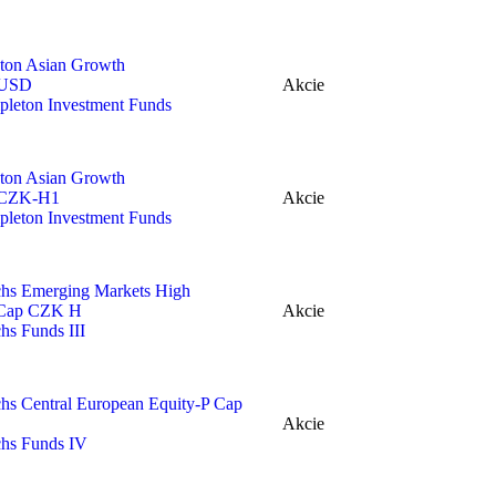
ton Asian Growth
USD
Akcie
pleton Investment Funds
ton Asian Growth
CZK-H
1
Akcie
pleton Investment Funds
hs Emerging Markets High
 Cap
CZK
H
Akcie
chs Funds
III
s Central European Equity‑P Cap
Akcie
chs Funds
IV