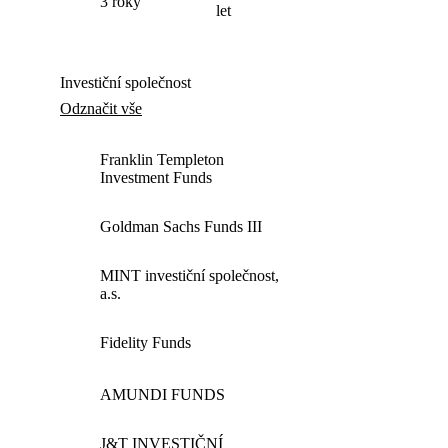
3
roky
let
Investiční společnost
Odznačit vše
Franklin Templeton
Investment Funds
Goldman Sachs Funds
III
MINT
investiční společnost,
a.s.
Fidelity Funds
AMUNDI
FUNDS
J
&
T
INVESTIČNÍ