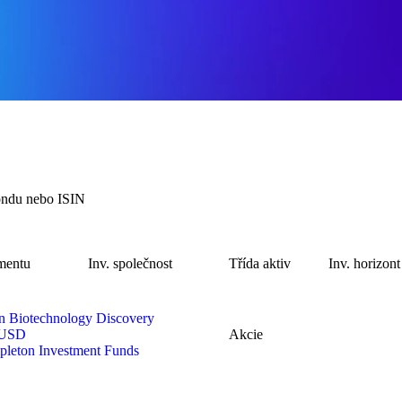
mentu
Inv. společnost
Třída aktiv
Inv. horizont
n Biotechnology Discovery
USD
Akcie
pleton Investment Funds