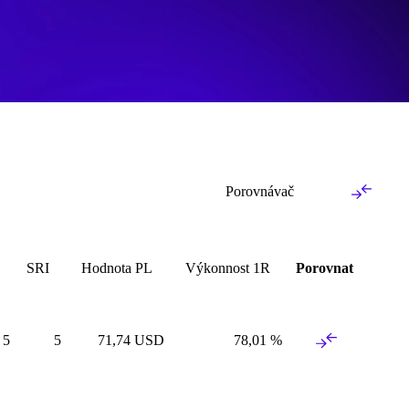
Porovnávač
SRI
Hodnota
PL
Výkonnost
1
R
Porovnat
5
5
71
,
74
USD
78
,
01
%