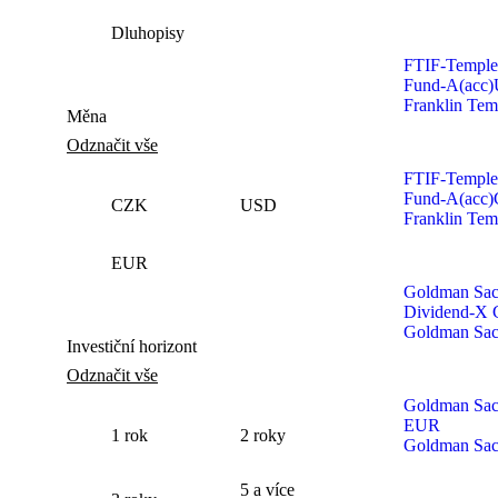
Dluhopisy
FTIF-Temple
Fund‑A(acc)
Franklin Tem
Měna
Odznačit vše
FTIF-Temple
Fund‑A(acc)
CZK
USD
Franklin Tem
EUR
Goldman Sac
Dividend‑X
Goldman Sa
Investiční horizont
Odznačit vše
Goldman Sach
EUR
1
rok
2
roky
Goldman Sa
5
a více