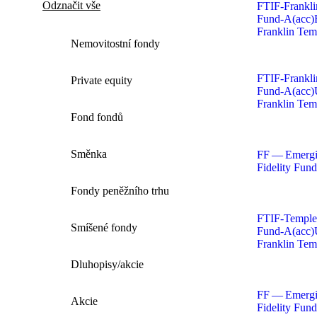
Odznačit vše
FTIF-Frankl
Fund‑A(acc)
Franklin Tem
Nemovitostní fondy
FTIF-Frankl
Private equity
Fund‑A(acc)
Franklin Tem
Fond fondů
Směnka
FF
— Emergi
Fidelity Fund
Fondy peněžního trhu
FTIF-Temple
Smíšené fondy
Fund‑A(acc)
Franklin Tem
Dluhopisy/akcie
FF
— Emergi
Akcie
Fidelity Fund