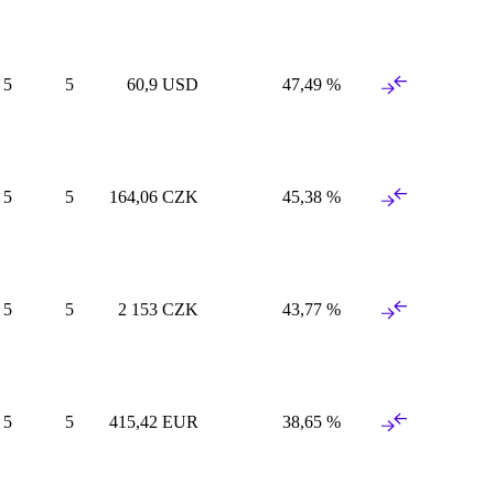
5
5
60
,
9
USD
47
,
49
%
5
5
164
,
06
CZK
45
,
38
%
5
5
2
153
CZK
43
,
77
%
5
5
415
,
42
EUR
38
,
65
%